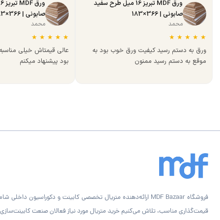
ورق MDF تبریز 16 میل طرح سفید
صابونی | 366×183
صابونی | 366×183
محمد
محمد
★
★
★
★
★
★
★
★
★
★
ورق به دستم رسید کیفیت ورق خوب بود به
عالی قیمتاش خیلی مناسب
موقع به دستم رسید ممنون
بود پیشنهاد میکنم
قیمت‌گذاری مناسب، تلاش می‌کنیم خرید متریال مورد نیاز فعالان صنعت کابینت‌سازی را