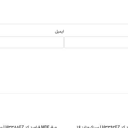
ایمیل
ورق MDF فرامید کد H۳۳۹۲FZ | سینکرونایز ۱۶