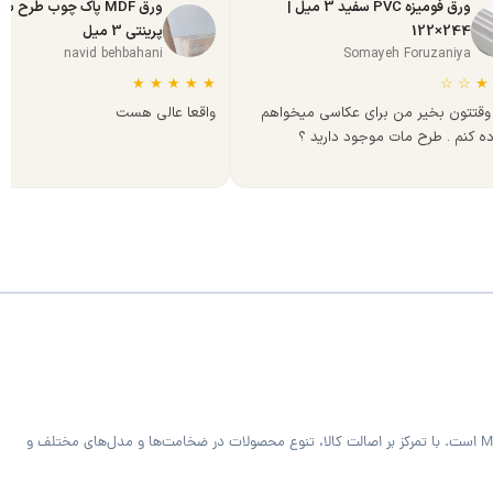
ورق فومیزه PVC سفید 3 میل |
ورق MDF پاک چوب طرح س
244×122
پرینتی 3 میل
navid behbahani
Somayeh Foruzaniya
★
★
★
★
★
☆
☆
★
وقتتون بخیر من برای عکاسی میخواهم
واقعا عالی هست
ده کنم . طرح مات موجود دارید ؟
فروشگاه MDF Bazaar ارائه‌دهنده متریال تخصصی کابینت و دکوراسیون داخلی شامل ورق MDF خام و رنگی، هایگلاس، PVC فومیزه سفید و روکش‌دار و صفحه کابینت MDF است. با تمرکز بر اصالت کالا، تنوع محصولات در ضخامت‌ها و مدل‌های مختلف و