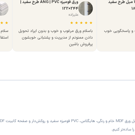
ورق MDF تبریز 16 میل طرح سفید
ورق فومیزه ANG | PVC طرح سفید |
244×122
علیزاده
★
★
★
★
★
★
★
ه و پاسخگویی خوب
باسلام ورق مرغوب و خوب و بدون ایراد تحویل
سلام 
دادن ممنونم از مدیریت و پشتبانی خوبشون
استفا
پرفروش باشین
 ساده‌تر کنیم.