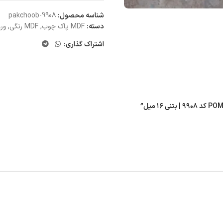
شناسه محصول:
pakchoob-9908
دسته:
MDF پاک چوب
,
MDF رنگی
,
ورق 
اشتراک گذاری: