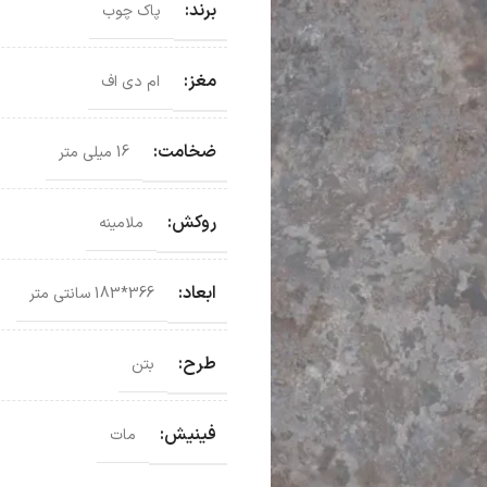
برند:
پاک چوب
مغز:
ام دی اف
ضخامت:
16 میلی متر
روکش:
ملامینه
ابعاد:
366*183 سانتی‌ متر
طرح:
بتن
فینیش:
مات