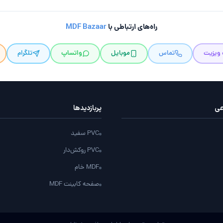
راه‌های ارتباطی با
MDF Bazaar
 ویزیت
تماس
موبایل
واتساپ
تلگرام
عی
پربازدید‌ها
PVC سفید
PVC روکش‌دار
MDF خام
صفحه کابینت MDF