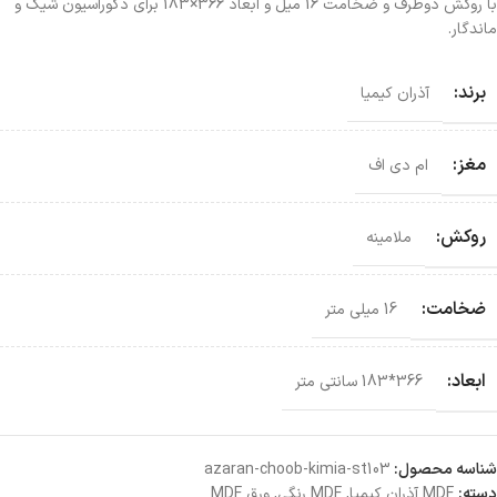
با روکش دوطرف و ضخامت 16 میل و ابعاد 366×183 برای دکوراسیون شیک و
ماندگار.
برند:
آذران کیمیا
مغز:
ام دی اف
روکش:
ملامینه
ضخامت:
16 میلی متر
ابعاد:
366*183 سانتی‌ متر
شناسه محصول:
azaran-choob-kimia-st103
دسته:
MDF آذران کیمیا
,
MDF رنگی
,
ورق MDF