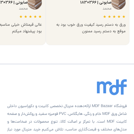
صابونی | 366×183
صابونی | 366×183
محمد
محمد
★
★
★
★
★
★
★
★
★
★
ورق به دستم رسید کیفیت ورق خوب بود به
عالی قیمتاش خیلی مناسب
موقع به دستم رسید ممنون
بود پیشنهاد میکنم
فروشگاه MDF Bazaar ارائه‌دهنده متریال تخصصی کابینت و دکوراسیون داخلی
شامل ورق MDF خام و رنگی، هایگلاس، PVC فومیزه سفید و روکش‌دار و صفحه
کابینت MDF است. با تمرکز بر اصالت کالا، تنوع محصولات در ضخامت‌ها و
مدل‌های مختلف و قیمت‌گذاری مناسب، تلاش می‌کنیم خرید متریال مورد نیاز