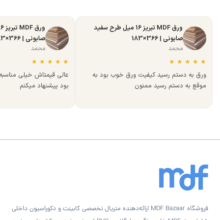
ورق MDF تبریز 16 میل طرح سفید
صابونی | 366×183
صابونی | 366×183
محمد
محمد
★
★
★
★
★
★
★
★
★
★
ورق به دستم رسید کیفیت ورق خوب بود به
عالی قیمتاش خیلی مناسب
موقع به دستم رسید ممنون
بود پیشنهاد میکنم
فروشگاه MDF Bazaar ارائه‌دهنده متریال تخصصی کابینت و دکوراسیون داخلی