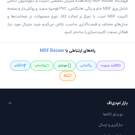
فروشگاه MDF Bazaar ارائه‌دهنده متریال تخصصی کابینت و دکوراسیون داخلی
شامل ورق MDF خام و رنگی، هایگلاس، PVC فومیزه سفید و روکش‌دار و صفحه
کابینت MDF است. با تمرکز بر اصالت کالا، تنوع محصولات در ضخامت‌ها و
مدل‌های مختلف و قیمت‌گذاری مناسب، تلاش می‌کنیم خرید متریال مورد نیاز
فعالان صنعت کابینت‌سازی را ساده‌تر کنیم.
راه‌های ارتباطی با
MDF Bazaar
کارت ویزیت
تماس
موبایل
واتساپ
تلگرام
بله
بازار ام‌دی‌اف
ویدئو کالاها
بارگیری و ارسال