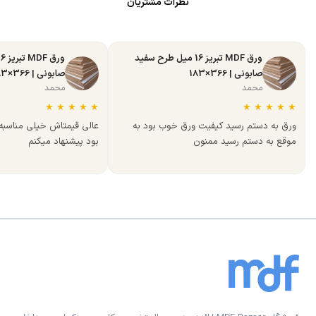
نظرات مشتریان
ورق MDF تبریز 16 میل طرح سفید
صابونی | 366×183
صابونی | 366×183
محمد
محمد
★
★
★
★
★
★
★
★
★
★
ورق به دستم رسید کیفیت ورق خوب بود به
عالی قیمتاش خیلی مناسب
موقع به دستم رسید ممنون
بود پیشنهاد میکنم