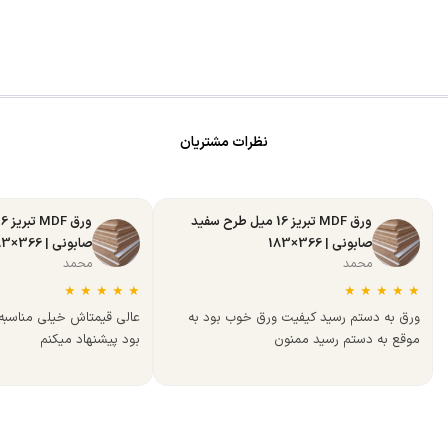
نظرات مشتریان
ورق MDF تبریز 16 میل طرح سفید
صابونی | 366×183
صابونی | 366×183
محمد
محمد
★
★
★
★
★
★
★
★
★
★
ورق به دستم رسید کیفیت ورق خوب بود به
عالی قیمتاش خیلی مناسب
موقع به دستم رسید ممنون
بود پیشنهاد میکنم