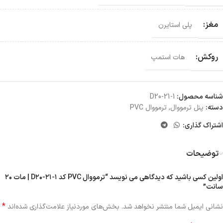
مغز:
پلی استایرن
روکش:
هات استمپ
شناسه محصول:
D20-21-1
دسته:
پنل ترمووال
,
ترمووال PVC
اشتراک گذاری:
توضیحات
اولین کسی باشید که دیدگاهی می نویسد “ترمووال PVC کد D۲۰-۲۱-۱ | مات ۲۰
سانت”
*
نشانی ایمیل شما منتشر نخواهد شد.
بخش‌های موردنیاز علامت‌گذاری شده‌اند