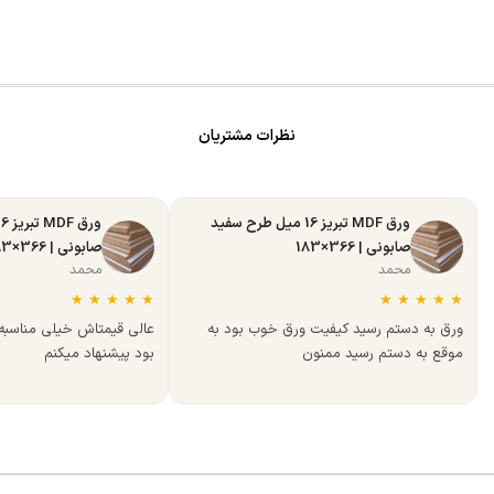
نظرات مشتریان
ورق MDF تبریز 16 میل طرح سفید
صابونی | 366×183
صابونی | 366×183
محمد
محمد
★
★
★
★
★
★
★
★
★
★
ورق به دستم رسید کیفیت ورق خوب بود به
عالی قیمتاش خیلی مناسب
موقع به دستم رسید ممنون
بود پیشنهاد میکنم