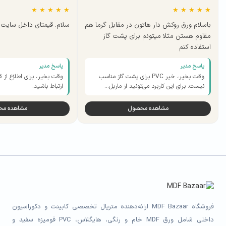
★
★
★
★
★
★
★
★
★
★
باسلام ورق روکش دار هاتون در مقابل گرما هم
سلام. قیمتای داخل سایت ب
مقاوم هستن مثلا میتونم برای پشت گاز
استفاده کنم
پاسخ مدیر
پاسخ مدیر
وقت بخیر، خیر PVC برای پشت گاز مناسب
وقت بخیر، برای اطلاع از ق
نیست. برای این کاربرد می‌تونید از ماربل…
ارتباط باشید.
مشاهده محصول
مشاهده م
فروشگاه MDF Bazaar ارائه‌دهنده متریال تخصصی کابینت و دکوراسیون
داخلی شامل ورق MDF خام و رنگی، هایگلاس، PVC فومیزه سفید و