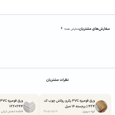
سفارش‌های مشتریان
نمایش همه
نظرات مشتریان
ورق فومیزه PVC یکرو روکش چوب کد
424 | برجسته 16 میل
244×122
الهه سپهری
۱۴۰۵/۰۵/۱۸
فاطمه شعبان ایزکی