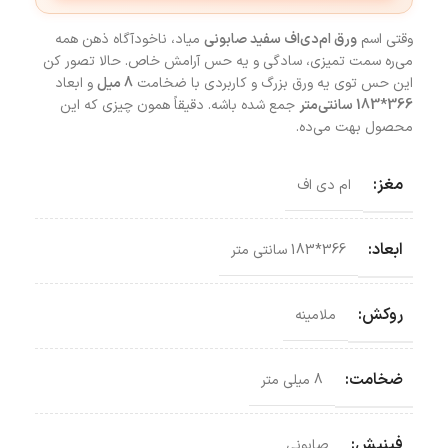
وقتی اسم
ورق ام‌دی‌اف سفید صابونی
میاد، ناخودآگاه ذهن همه
می‌ره سمت تمیزی، سادگی و یه حس آرامش خاص. حالا تصور کن
این حس توی یه ورق بزرگ و کاربردی با ضخامت
8 میل
و ابعاد
366*183 سانتی‌متر
جمع شده باشه. دقیقاً همون چیزی که این
محصول بهت می‌ده.
مغز:
ام دی اف
ابعاد:
366*183 سانتی‌ متر
روکش:
ملامینه
ضخامت:
8 میلی متر
فینیش:
صابونی