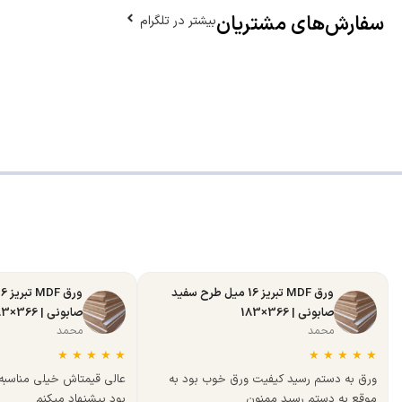
سفارش‌های مشتریان
بیشتر در تلگرام
ورق MDF تبریز 16 میل طرح سفید
صابونی | 366×183
صابونی | 366×183
محمد
محمد
★
★
★
★
★
★
★
★
★
★
ورق به دستم رسید کیفیت ورق خوب بود به
عالی قیمتاش خیلی مناسب
موقع به دستم رسید ممنون
بود پیشنهاد میکنم