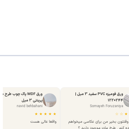
ورق فومیزه PVC سفید 3 میل |
ورق MDF پاک چوب طرح س
244×122
پرینتی 3 میل
navid behbahani
Somayeh Foruzaniya
★
★
★
★
★
☆
☆
★
وقتتون بخیر من برای عکاسی میخواهم
واقعا عالی هست
ده کنم . طرح مات موجود دارید ؟