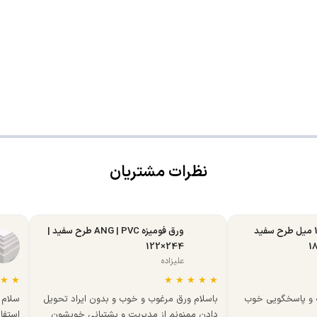
نظرات مشتریان
ورق MDF تبریز 16 میل طرح سفید
ورق فومیزه ANG | PVC طرح سفید |
244×122
علیزاده
★
★
★
★
★
★
★
ه و پاسخگویی خوب
باسلام ورق مرغوب و خوب و بدون ایراد تحویل
سلام 
دادن ممنونم از مدیریت و پشتبانی خوبشون
استفا