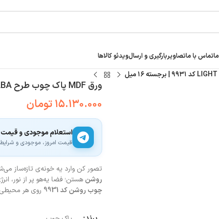
ما
تماس با ما
تصاویر
بارگیری و ارسال
ویدئو کالاها
ورق MDF پاک چوب طرح LIGHT WALABA کد ۹۹۳۱ | برجسته ۱۶ میل
۱۵.۱۳۰.۰۰۰
تومان
استعلام موجودی و قیمت
قیمت امروز، موجودی و شرایط ار
تصور کن وارد یه خونه‌ی تازه‌ساز می
روشن
هستن؛ فضا یه‌هو پر از نور، ان
چوب روشن کد 9931
روی هر محیطی م
برند:
پاک چوب