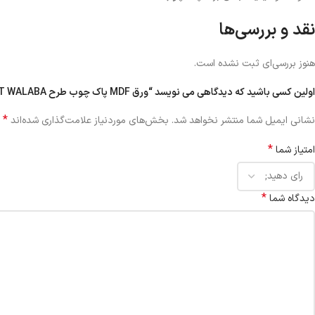
نقد و بررسی‌ها
مناسب برای کسایی که دنبال
سادگی شیک و مینیمالیستی
هستن.
این ورق نه فقط یه متریاله، بلکه یه انتخاب هوشمندانه برای کساییه که می‌خ
هنوز بررسی‌ای ثبت نشده است.
بهت دست می‌ده؛ چون می‌دونی فضای تو فرق داره و چشم هر کسی رو می‌گیره.
اولین کسی باشید که دیدگاهی می نویسد “ورق MDF پاک چوب طرح LIGHT WALABA کد ۹۹۳۱ | برجسته ۱۶ میل”
خیلی‌ها ورق‌های روشن رو فقط برای کابینت آشپزخونه می‌دونن، ولی این ورق یه راز
کسی بهش توجه کرده.
*
نشانی ایمیل شما منتشر نخواهد شد.
بخش‌های موردنیاز علامت‌گذاری شده‌اند
*
امتیاز شما
*
دیدگاه شما