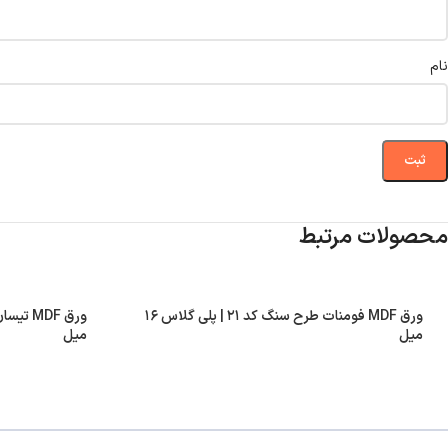
نام
محصولات مرتبط
ورق MDF فومنات طرح سنگ کد ۲۱ | پلی گلاس ۱۶
میل
میل