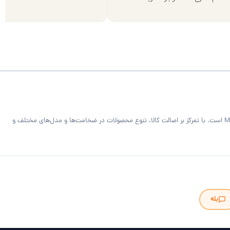
فروشگاه MDF Bazaar ارائه‌دهنده متریال تخصصی کابینت و دکوراسیون داخلی شامل ورق MDF خام و رنگی، هایگلاس، PVC فومیزه سفید و روکش‌دار و صفحه کابینت MDF است. با تمرکز بر اصالت کالا، تنوع محصولات در ضخامت‌ها و مدل‌های مختلف و
بله