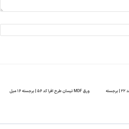
ورق MDF تیسان طرح آنتیک لایت کد ۲۲ | برجسته
ورق MDF تیسان طرح افرا کد ۵۶ | برجسته ۱۶ میل