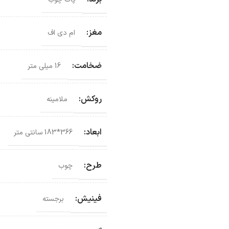
مغز:
ام دی اف
ضخامت:
16 میلی متر
روکش:
ملامینه
ابعاد:
366*183 سانتی‌ متر
طرح:
چوب
فینیش:
برجسته