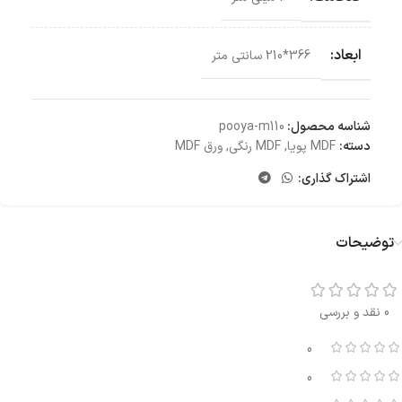
ابعاد:
366*210 سانتی‌ متر
شناسه محصول:
pooya-m110
دسته:
MDF پویا
,
MDF رنگی
,
ورق MDF
اشتراک گذاری:
توضیحات
0 نقد و بررسی
0
0