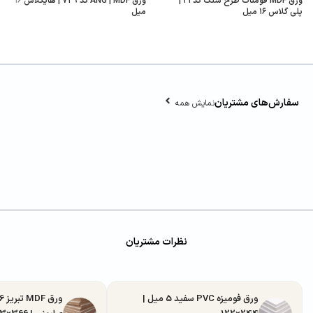
ورق MDF فومنات طرح سنگ کد ۲۱ |
ورق ANG | MDF کد ۷۲۹ | هایگلاس ۱۶
پلی گلاس ۱۶ میل
میل
سفارش‌های مشتریان
نمایش همه
نظرات مشتریان
ورق فومیزه PVC سفید 5 میل |