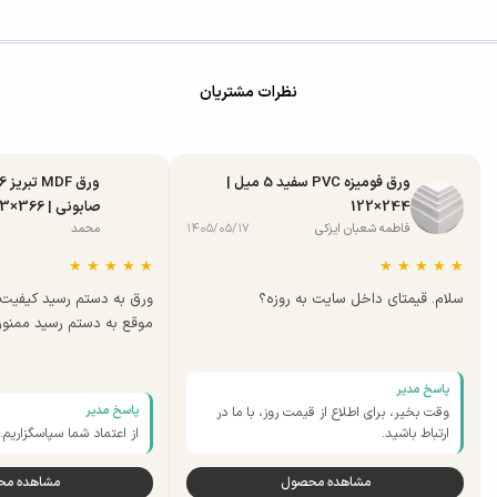
نظرات مشتریان
ورق فومیزه PVC سفید 5 میل |
244×122
صابونی | 366×183
فاطمه شعبان ایزکی
۱۴۰۵/۰۵/۱۷
محمد
★
★
★
★
★
★
★
★
★
★
سلام. قیمتای داخل سایت به روزه؟
ورق به دستم رسید کیفیت 
موقع به دستم رسید ممنو
پاسخ مدیر
پاسخ مدیر
وقت بخیر، برای اطلاع از قیمت روز، با ما در
ارتباط باشید.
از اعتماد شما سپاسگزاریم.
مشاهده محصول
مشاهده م