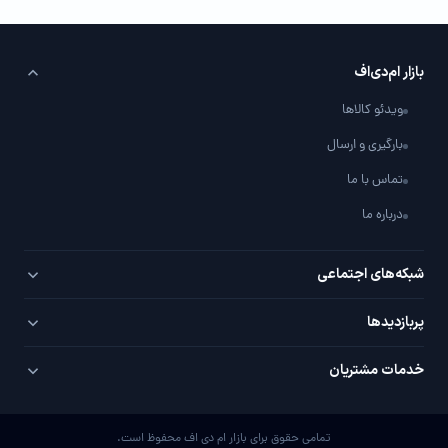
بازار ام‌دی‌اف
ویدئو کالاها
بارگیری و ارسال
تماس با ما
درباره ما
شبکه‌های اجتماعی
تلگرام
پربازدید‌ها
اینستاگرام
PVC سفید
خدمات مشتریان
یوتیوب
PVC روکش‌دار
سوال / جواب با شما
واتساپ
MDF خام
تمامی حقوق برای بازار ام دی اف محفوظ است.
پیشنهادات ویژه