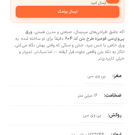
ارسال کنید
ارسال پیامک
اگه عاشق طراحی‌های مینیمال، صنعتی و مدرن هستی،
ورق
پی‌وی‌سی فومیزه طرح بتن کد 804
دقیقاً برای تو ساخته شده. یه
ورق خاص با حس سرد، خنثی و سنگی که وقتی بهش نگاه می‌کنی،
انگار یه تکه بتن واقعی جلوت قرار گرفته — اما سبک‌تر، تمیزتر و
خیلی کاربردی‌تر.
مغز:
پی وی سی
ضخامت:
16 میلی متر
روکش:
پی وی سی
ابعاد:
244*122 سانتی‌ متر