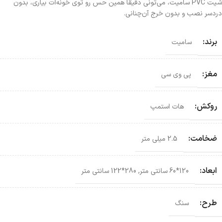
شیت PVC سامیت، می‌تونی دقیقاً همین حس رو توی خونه‌ات بیاری، بدون
دردسر نصب و بدون خرج آن‌چنانی.
برند:
سامیت
مغز:
پی وی سی
روکش:
هات استمپ
ضخامت:
2.5 میلی متر
ابعاد:
120*60 سانتی‌ متر
,
280*122 سانتی‌ متر
طرح:
سنگ