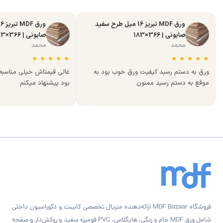
ورق MDF تبریز 16 میل طرح سفید
صابونی | 366×183
صابونی | 366×183
محمد
محمد
★
★
★
★
★
★
★
★
★
★
ورق به دستم رسید کیفیت ورق خوب بود به
عالی قیمتاش خیلی مناسب
موقع به دستم رسید ممنون
بود پیشنهاد میکنم
فروشگاه MDF Bazaar ارائه‌دهنده متریال تخصصی کابینت و دکوراسیون داخلی
شامل ورق MDF خام و رنگی، هایگلاس، PVC فومیزه سفید و روکش‌دار و صفحه