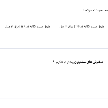
محصولات مرتبط
ماربل شیت ANG کد ۱۲۶ | براق ۳ میل
ماربل شیت ANG کد ۱۲۸ | براق ۳ میل
سفارش‌های مشتریان
بیشتر در تلگرام