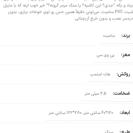
بیاد و بگه: “جدی؟ این کاشیه؟ یا سنگ مرمر گرونه؟” خبر خوب اینه که با ماربل
شیت PVC سامیت، می‌تونی دقیقاً همین حس رو توی خونه‌ات بیاری، بدون
دردسر نصب و بدون خرج آن‌چنانی.
برند:
سامیت
مغز:
پی وی سی
روکش:
هات استمپ
ضخامت:
2.5 میلی متر
ابعاد:
120*60 سانتی‌ متر
,
280*122 سانتی‌ متر
طرح:
سنگ