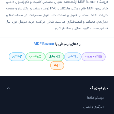
فروشگاه MDF Bazaar ارائه‌دهنده متریال تخصصی کابینت و دکوراسیون داخلی
شامل ورق MDF خام و رنگی، هایگلاس، PVC فومیزه سفید و روکش‌دار و صفحه
کابینت MDF است. با تمرکز بر اصالت کالا، تنوع محصولات در ضخامت‌ها و
مدل‌های مختلف و قیمت‌گذاری مناسب، تلاش می‌کنیم خرید متریال مورد نیاز
فعالان صنعت کابینت‌سازی را ساده‌تر کنیم.
راه‌های ارتباطی با
MDF Bazaar
کارت ویزیت
تماس
موبایل
واتساپ
تلگرام
بله
بازار ام‌دی‌اف
ویدئو کالاها
بارگیری و ارسال