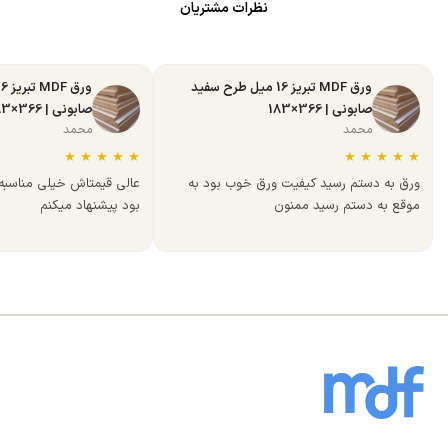
نظرات مشتریان
ورق MDF تبریز 16 میل طرح سفید
صابونی | 366×183
صابونی | 366×183
محمد
محمد
★
★
★
★
★
★
★
★
★
★
ورق به دستم رسید کیفیت ورق خوب بود به
عالی قیمتاش خیلی مناسب
موقع به دستم رسید ممنون
بود پیشنهاد میکنم