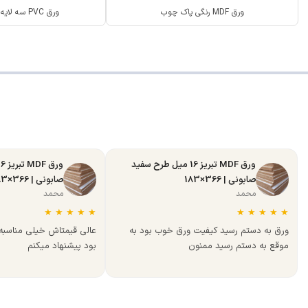
ورق MDF رنگی پاک چوب
ورق PVC سه لایه ANG سفید
ورق MDF تبریز 16 میل طرح سفید
صابونی | 366×183
صابونی | 366×183
محمد
محمد
★
★
★
★
★
★
★
★
★
★
ورق به دستم رسید کیفیت ورق خوب بود به
عالی قیمتاش خیلی مناسب
موقع به دستم رسید ممنون
بود پیشنهاد میکنم