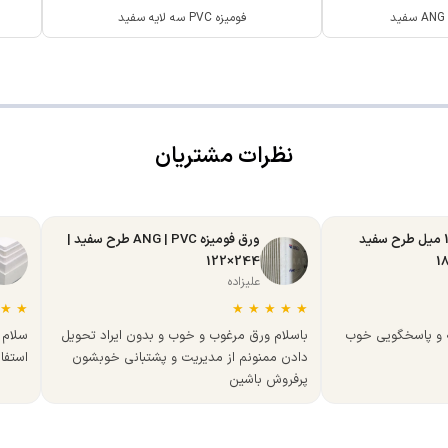
فومیزه PVC سه لایه سفید
نظرات مشتریان
ورق MDF تبریز 16 میل طرح سفید
ورق فومیزه ANG | PVC طرح سفید |
244×122
علیزاده
★
★
★
★
★
★
★
ه و پاسخگویی خوب
باسلام ورق مرغوب و خوب و بدون ایراد تحویل
سلام 
دادن ممنونم از مدیریت و پشتبانی خوبشون
استفا
پرفروش باشین