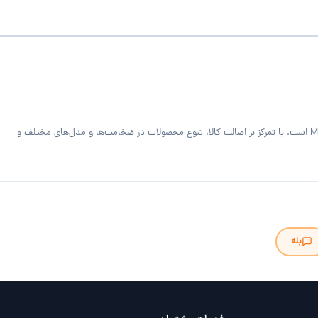
فروشگاه MDF Bazaar ارائه‌دهنده متریال تخصصی کابینت و دکوراسیون داخلی شامل ورق MDF خام و رنگی، هایگلاس، PVC فومیزه سفید و روکش‌دار و صفحه کابینت MDF است. با تمرکز بر اصالت کالا، تنوع محصولات در ضخامت‌ها و مدل‌های مختلف و
بله