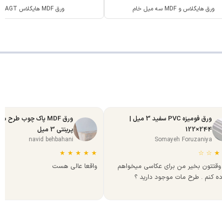
ورق هایگلاس و MDF سه میل خام
ورق MDF هایگلاس AGT
ورق فومیزه PVC سفید 3 میل |
ورق MDF پاک چوب طرح س
244×122
پرینتی 3 میل
navid behbahani
Somayeh Foruzaniya
★
★
★
★
★
☆
☆
★
وقتتون بخیر من برای عکاسی میخواهم
واقعا عالی هست
ده کنم . طرح مات موجود دارید ؟