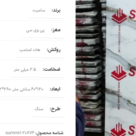
برند:
سامیت
مغز:
پی وی سی
روکش:
هات استمپ
ضخامت:
2.5 میلی متر
ابعاد:
120*60 سانتی‌ متر
,
280*122 سانتی‌ متر
طرح:
سنگ
شناسه محصول:
summit-20776