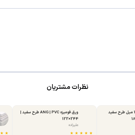
نظرات مشتریان
ورق MDF تبریز 16 میل طرح سفید
ورق فومیزه ANG | PVC طرح سفید |
244×122
علیزاده
★
★
★
★
★
★
★