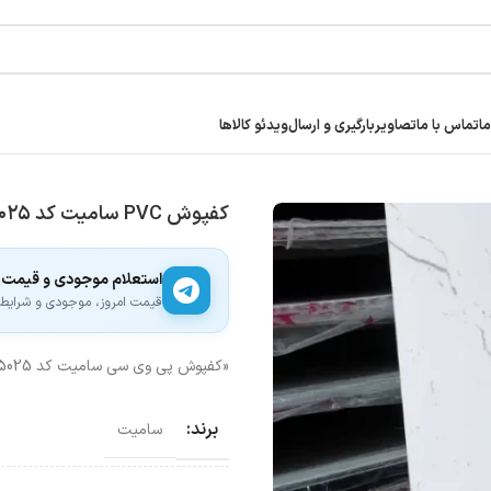
ما
تماس با ما
تصاویر
بارگیری و ارسال
ویدئو کالاها
کفپوش PVC سامیت کد ۵۰۲۵
استعلام موجودی و قیمت
قیمت امروز، موجودی و شرایط ار
«کفپوش پی وی سی سامیت کد 5025» یه انتخاب عالی برای کساییه که کیفیت و قیمت براشون مهمه.
برند:
سامیت