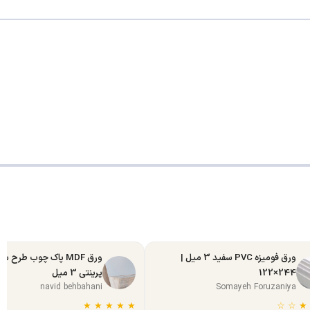
ورق فومیزه PVC سفید 3 میل |
ورق MDF پاک چوب طرح س
244×122
پرینتی 3 میل
navid behbahani
Somayeh Foruzaniya
★
★
★
★
★
☆
☆
★