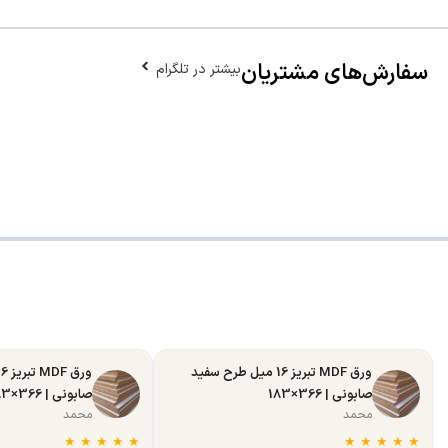
سفارش‌های مشتریان
بیشتر در تلگرام
ورق MDF تبریز 16 میل طرح سفید
صابونی | 366×183
صابونی | 366×183
محمد
محمد
★
★
★
★
★
★
★
★
★
★