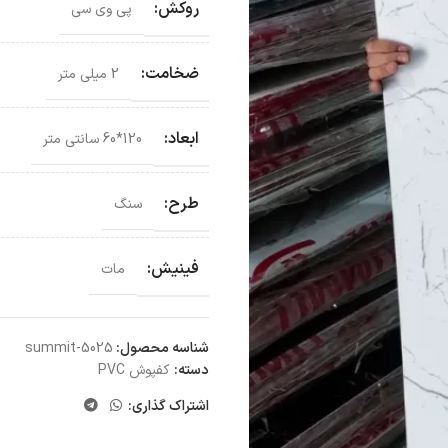
روکش:
پی وی سی
ضخامت:
2 میلی متر
ابعاد:
120*60 سانتی‌ متر
طرح:
سنگ
فینیش:
مات
شناسه محصول:
summit-5025
دسته:
کفپوش PVC
اشتراک گذاری: