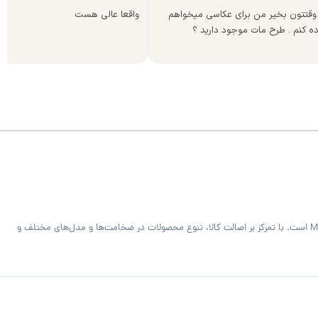
وقتتون بخیر من برای عکاسی میخواهم
واقعا عالی هست
ده کنم . طرح مات موجود دارید ؟
فروشگاه MDF Bazaar ارائه‌دهنده متریال تخصصی کابینت و دکوراسیون داخلی شامل ورق MDF خام و رنگی، هایگلاس، PVC فومیزه سفید و روکش‌دار و صفحه کابینت MDF است. با تمرکز بر اصالت کالا، تنوع محصولات در ضخامت‌ها و مدل‌های مختلف و