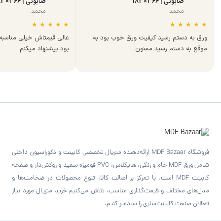
صابونی | 366×183
صابونی | 366×183
محمد
محمد
★
★
★
★
★
★
★
★
★
★
ورق به دستم رسید کیفیت ورق خوب بود به
عالی قیمتاش خیلی مناسب
موقع به دستم رسید ممنون
بود پیشنهاد میکنم
فروشگاه MDF Bazaar ارائه‌دهنده متریال تخصصی کابینت و دکوراسیون داخلی
شامل ورق MDF خام و رنگی، هایگلاس، PVC فومیزه سفید و روکش‌دار و صفحه
کابینت MDF است. با تمرکز بر اصالت کالا، تنوع محصولات در ضخامت‌ها و
مدل‌های مختلف و قیمت‌گذاری مناسب، تلاش می‌کنیم خرید متریال مورد نیاز
فعالان صنعت کابینت‌سازی را ساده‌تر کنیم.