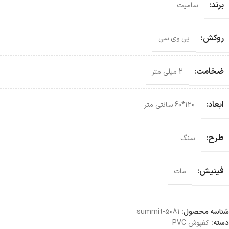
برند:
سامیت
روکش:
پی وی سی
ضخامت:
2 میلی متر
ابعاد:
120*60 سانتی‌ متر
طرح:
سنگ
فینیش:
مات
شناسه محصول:
summit-5081
دسته:
کفپوش PVC