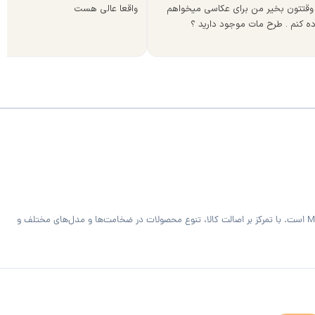
وقتتون بخیر من برای عکاسی میخواهم
واقعا عالی هست
ده کنم . طرح مات موجود دارید ؟
فروشگاه MDF Bazaar ارائه‌دهنده متریال تخصصی کابینت و دکوراسیون داخلی شامل ورق MDF خام و رنگی، هایگلاس، PVC فومیزه سفید و روکش‌دار و صفحه کابینت MDF است. با تمرکز بر اصالت کالا، تنوع محصولات در ضخامت‌ها و مدل‌های مختلف و