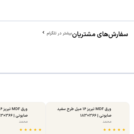
سفارش‌های مشتریان
بیشتر در تلگرام
ورق MDF تبریز 16 میل طرح سفید
صابونی | 366×183
صابونی | 366×183
محمد
محمد
★
★
★
★
★
★
★
★
★
★