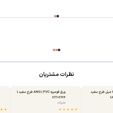
نظرات مشتریان
ورق MDF تبریز 16 میل طرح سفید
ورق فومیزه ANG | PVC طرح سفید |
244×122
علیزاده
★
★
★
★
★
★
★