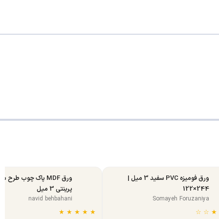
ورق فومیزه PVC سفید 3 میل |
ورق MDF پاک چوب طرح س
244×122
پرینتی 3 میل
navid behbahani
Somayeh Foruzaniya
★
★
★
★
★
☆
☆
★