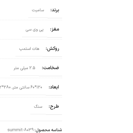
برند:
سامیت
مغز:
پی وی سی
روکش:
هات استمپ
ضخامت:
2.5 میلی متر
ابعاد:
120*60 سانتی‌ متر
,
280*122 سانتی‌ متر
طرح:
سنگ
شناسه محصول:
summit-8039