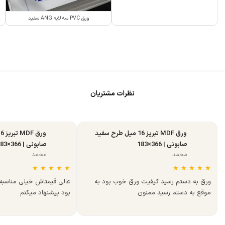
ورق PVC سه لایه ANG سفید
نظرات مشتریان
ورق MDF تبریز 16 میل طرح سفید
صابونی | 366×183
صابونی | 366×183
محمد
محمد
★
★
★
★
★
★
★
★
★
★
ورق به دستم رسید کیفیت ورق خوب بود به
عالی قیمتاش خیلی مناسب
موقع به دستم رسید ممنون
بود پیشنهاد میکنم