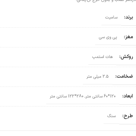
برند:
سامیت
مغز:
پی وی سی
روکش:
هات استمپ
ضخامت:
2.5 میلی متر
ابعاد:
120*60 سانتی‌ متر
,
280*122 سانتی‌ متر
طرح:
سنگ