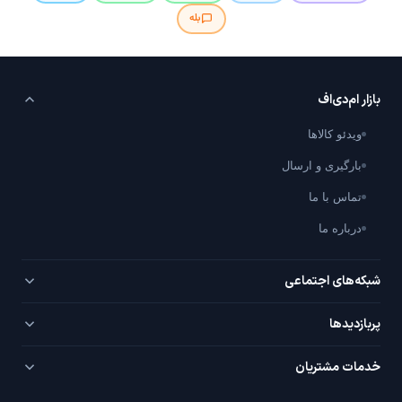
بله
بازار ام‌دی‌اف
ویدئو کالاها
بارگیری و ارسال
تماس با ما
درباره ما
شبکه‌های اجتماعی
تلگرام
پربازدید‌ها
اینستاگرام
PVC سفید
خدمات مشتریان
یوتیوب
PVC روکش‌دار
سوال / جواب با شما