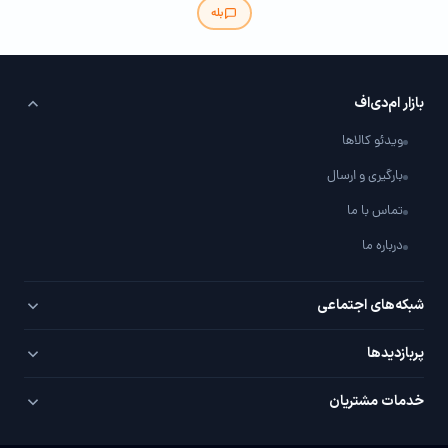
بله
بازار ام‌دی‌اف
ویدئو کالاها
بارگیری و ارسال
تماس با ما
درباره ما
شبکه‌های اجتماعی
تلگرام
پربازدید‌ها
اینستاگرام
PVC سفید
خدمات مشتریان
یوتیوب
PVC روکش‌دار
سوال / جواب با شما