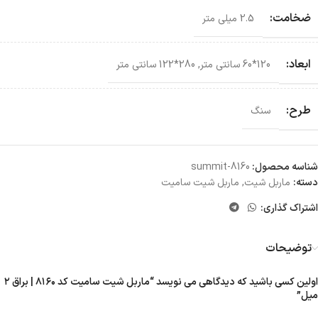
ضخامت:
2.5 میلی متر
ابعاد:
120*60 سانتی‌ متر
,
280*122 سانتی‌ متر
طرح:
سنگ
شناسه محصول:
summit-8160
دسته:
ماربل شیت
,
ماربل شیت سامیت
اشتراک گذاری:
توضیحات
اولین کسی باشید که دیدگاهی می نویسد “ماربل شیت سامیت کد ۸۱۶۰ | براق ۲
میل”