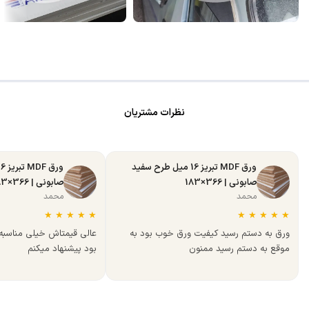
نظرات مشتریان
ورق MDF تبریز 16 میل طرح سفید
صابونی | 366×183
صابونی | 366×183
محمد
محمد
★
★
★
★
★
★
★
★
★
★
ورق به دستم رسید کیفیت ورق خوب بود به
عالی قیمتاش خیلی مناسب
موقع به دستم رسید ممنون
بود پیشنهاد میکنم