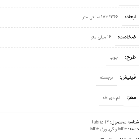
ابعاد:
366*183 سانتی‌ متر
ضخامت:
16 میلی متر
طرح:
چوب
فینیش:
برجسته
مغز:
ام دی اف
شناسه محصول:
tabriz-14
دسته:
MDF رنگی
,
ورق MDF