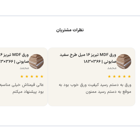
نظرات مشتریان
ورق MDF تبریز 16 میل طرح سفید
صابونی | 366×183
صابونی | 366×183
محمد
محمد
★
★
★
★
★
★
★
★
★
★
ورق به دستم رسید کیفیت ورق خوب بود به
عالی قیمتاش خیلی مناسب
موقع به دستم رسید ممنون
بود پیشنهاد میکنم