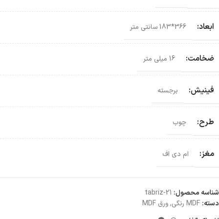
ابعاد:
366*183 سانتی‌ متر
ضخامت:
16 میلی متر
فینیش:
برجسته
طرح:
چوب
مغز:
ام دی اف
شناسه محصول:
tabriz-21
دسته:
MDF رنگی
,
ورق MDF