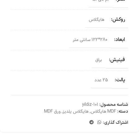
روکش:
هایگلاس
ابعاد:
280*122 سانتی‌ متر
فینیش:
براق
پالت:
25 عدد
شناسه محصول:
yildiz-101
دسته:
MDF هایگلاس
,
هایگلاس یلدیز
,
ورق MDF
اشتراک گذاری: