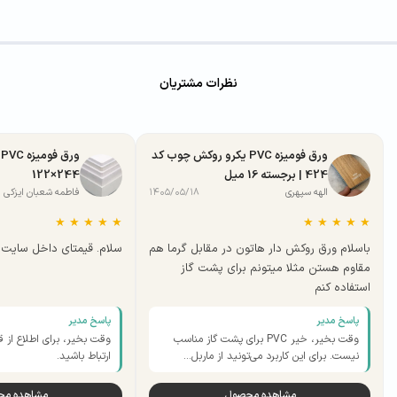
نظرات مشتریان
ورق فومیزه PVC یکرو روکش چوب کد
424 | برجسته 16 میل
244×122
الهه سپهری
۱۴۰۵/۰۵/۱۸
فاطمه شعبان ایزکی
★
★
★
★
★
★
★
★
★
★
باسلام ورق روکش دار هاتون در مقابل گرما هم
سلام. قیمتای داخل سایت ب
مقاوم هستن مثلا میتونم برای پشت گاز
استفاده کنم
پاسخ مدیر
پاسخ مدیر
وقت بخیر، خیر PVC برای پشت گاز مناسب
وقت بخیر، برای اطلاع از ق
نیست. برای این کاربرد می‌تونید از ماربل…
ارتباط باشید.
مشاهده محصول
مشاهده م