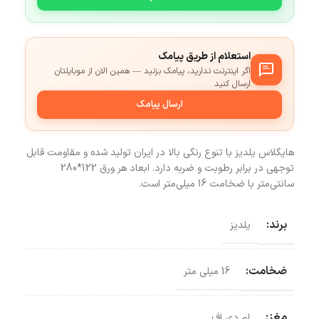
استعلام از طریق پیامک
اگر اینترنت ندارید، پیامک بزنید — همین الان از موبایلتان
ارسال کنید
ارسال پیامک
هایگلاس یلدیز با تنوع رنگی بالا در ایران تولید شده و مقاومت قابل
توجهی در برابر رطوبت و ضربه دارد. ابعاد هر ورق 122*280
سانتی‌متر با ضخامت 16 میلی‌متر است.
برند:
یلدیز
ضخامت:
16 میلی متر
مغز:
ام دی اف