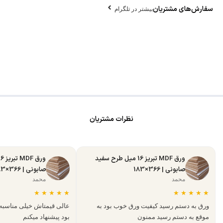
سفارش‌های مشتریان
بیشتر در تلگرام
نظرات مشتریان
ورق MDF تبریز 16 میل طرح سفید
صابونی | 366×183
صابونی | 366×183
محمد
محمد
★
★
★
★
★
★
★
★
★
★
ورق به دستم رسید کیفیت ورق خوب بود به
عالی قیمتاش خیلی مناسبه
موقع به دستم رسید ممنون
بود پیشنهاد میکنم