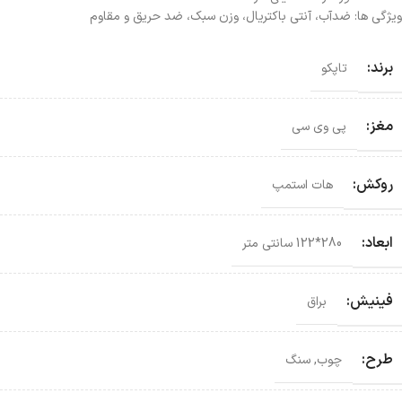
ویژگی ها: ضدآب، آنتی باکتریال، وزن سبک، ضد حریق و مقاوم
برند:
تاپکو
مغز:
پی وی سی
روکش:
هات استمپ
ابعاد:
280*122 سانتی‌ متر
فینیش:
براق
طرح:
چوب
,
سنگ