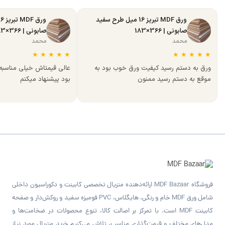
ورق MDF تبریز 16 میل طرح سفید
صابونی | 366×183
صابونی | 366×183
محمد
محمد
★
★
★
★
★
★
★
★
★
★
ورق به دستم رسید کیفیت ورق خوب بود به
عالی قیمتاش خیلی مناسب
موقع به دستم رسید ممنون
بود پیشنهاد میکنم
فروشگاه MDF Bazaar ارائه‌دهنده متریال تخصصی کابینت و دکوراسیون داخلی
شامل ورق MDF خام و رنگی، هایگلاس، PVC فومیزه سفید و روکش‌دار و صفحه
کابینت MDF است. با تمرکز بر اصالت کالا، تنوع محصولات در ضخامت‌ها و
مدل‌های مختلف و قیمت‌گذاری مناسب، تلاش می‌کنیم خرید متریال مورد نیاز