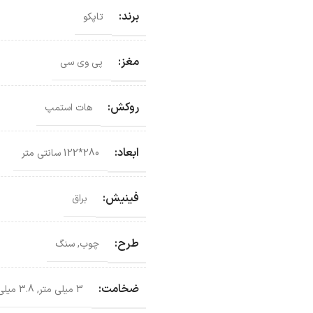
برند:
تاپکو
مغز:
پی وی سی
روکش:
هات استمپ
ابعاد:
280*122 سانتی‌ متر
فینیش:
براق
طرح:
چوب
,
سنگ
ضخامت:
3 میلی متر
,
3.8 میلی متر