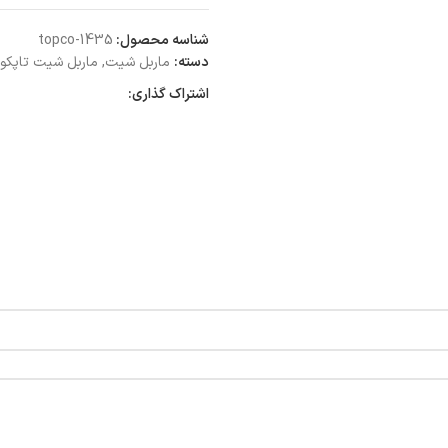
شناسه محصول:
topco-1435
دسته:
ماربل شیت
,
ماربل شیت تاپکو
اشتراک گذاری: