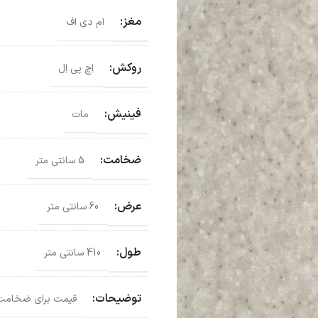
مغز:
ام دی اف
روکش:
اِچ پی اِل
فینیش:
مات
ضخامت:
5 سانتی متر
عرض:
60 سانتی متر
طول:
410 سانتی متر
توضیحات:
قیمت برای ضخامت 5 سانتی متر و عرض 60 سانتی متر می 