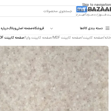
Skip to navigation
Skip to main content
دسته بندی کالاها
فروشگاه
صفحه اصلی
وبلاگ
درباره 
خانه
/
صفحه کابینت
/
صفحه کابینت MDF
/
صفحه کابینت وایا
/
صفحه کابینت MDF وایا طرح سامان یولی | براق ۵ سانت