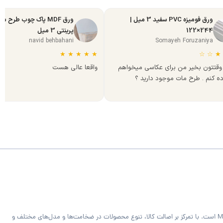
ورق فومیزه PVC سفید 3 میل |
ورق MDF پاک چوب طرح س
244×122
پرینتی 3 میل
navid behbahani
Somayeh Foruzaniya
★
★
★
★
★
☆
☆
★
وقتتون بخیر من برای عکاسی میخواهم
واقعا عالی هست
ده کنم . طرح مات موجود دارید ؟
فروشگاه MDF Bazaar ارائه‌دهنده متریال تخصصی کابینت و دکوراسیون داخلی شامل ورق MDF خام و رنگی، هایگلاس، PVC فومیزه سفید و روکش‌دار و صفحه کابینت MDF است. با تمرکز بر اصالت کالا، تنوع محصولات در ضخامت‌ها و مدل‌های مختلف و