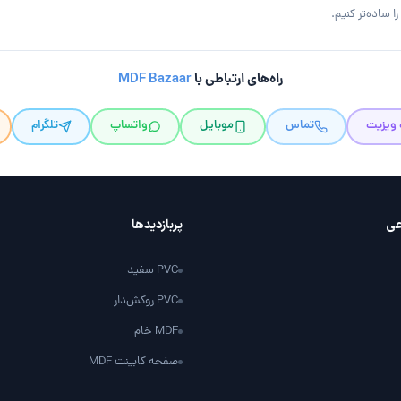
 ساده‌تر کنیم.
راه‌های ارتباطی با
MDF Bazaar
 ویزیت
تماس
موبایل
واتساپ
تلگرام
عی
پربازدید‌ها
PVC سفید
PVC روکش‌دار
MDF خام
صفحه کابینت MDF