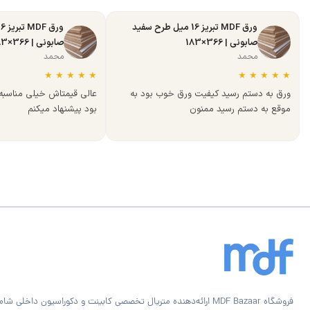
ورق MDF تبریز 16 میل طرح سفید
صابونی | 366×183
صابونی | 366×183
محمد
محمد
★
★
★
★
★
★
★
★
★
★
ورق به دستم رسید کیفیت ورق خوب بود به
عالی قیمتاش خیلی مناسب
موقع به دستم رسید ممنون
بود پیشنهاد میکنم