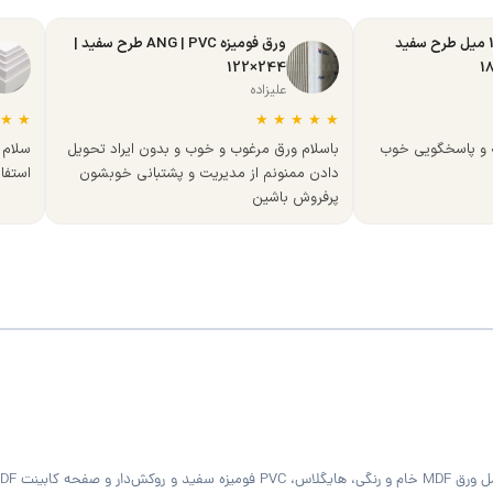
ورق MDF تبریز 16 میل طرح سفید
ورق فومیزه ANG | PVC طرح سفید |
244×122
علیزاده
★
★
★
★
★
★
★
ه و پاسخگویی خوب
باسلام ورق مرغوب و خوب و بدون ایراد تحویل
سلام 
دادن ممنونم از مدیریت و پشتبانی خوبشون
استفا
پرفروش باشین