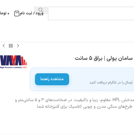
ورود / ثبت نام
۰
توما
مشاهده راهنما
سال را در تلگرام دریافت کنید
خرید صفحه کابینت MDF با روکش ضدخش HPL؛ مقاوم، زیبا و باکیفیت. در ضخامت‌های ۳ و ۵ سانتی‌متر و