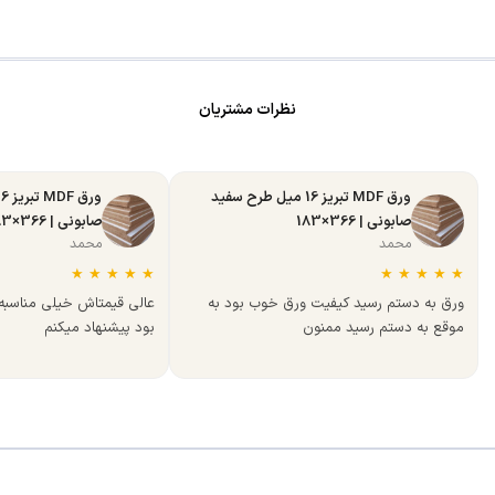
نظرات مشتریان
ورق MDF تبریز 16 میل طرح سفید
صابونی | 366×183
صابونی | 366×183
محمد
محمد
★
★
★
★
★
★
★
★
★
★
ورق به دستم رسید کیفیت ورق خوب بود به
عالی قیمتاش خیلی مناسب
موقع به دستم رسید ممنون
بود پیشنهاد میکنم