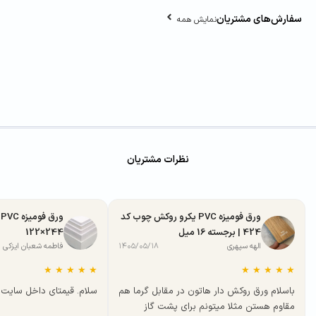
سفارش‌های مشتریان
نمایش همه
نظرات مشتریان
ورق فومیزه PVC یکرو روکش چوب کد
424 | برجسته 16 میل
244×122
الهه سپهری
۱۴۰۵/۰۵/۱۸
فاطمه شعبان ایزکی
★
★
★
★
★
★
★
★
★
★
باسلام ورق روکش دار هاتون در مقابل گرما هم
سلام. قیمتای داخل سایت ب
مقاوم هستن مثلا میتونم برای پشت گاز