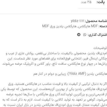
پالت:
25 عدد
شناسه محصول:
yildiz-117
دسته:
MDF هایگلاس
,
هایگلاس یلدیز
,
ورق MDF
اشتراک گذاری:
توضیحات
ام‌دی‌اف یلدیز، محصولی باکیفیت، با ساختار بی‌نقص، روکش عاری از عیب و
چگالی ایده‌آل فیبر، انتخابی فوق‌العاده برای فضاهای مورد نظر شماست. این
پانل‌ها در چهار نوع هایگلاس، سافت تاچ، پاور گلاس و اکریلیک عرضه می‌شوند.
هایگلاس یلدیز (Yildiz AMF): زیبایی و دوام در کنار هم
اگر به دنبال ترکیبی از کیفیت بالا و قیمت مناسب در هایگلاس هستید، ورق
ام‌دی‌اف هایگلاس یلدیز یکی از بهترین گزینه‌هاست. این محصول که توسط یکی
از قدیمی‌ترین و بزرگترین تولیدکنندگان ورق هایگلاس با سال‌ها تجربه عرضه
می‌شود، گواهی بر تعهد به تولید کالایی با کیفیت است. لازم به ذکر است که به
دلیل کیفیت ممتاز، قیمت ورق ام‌دی‌اف هایگلاس یلدیز در بازار ایران نسبت به