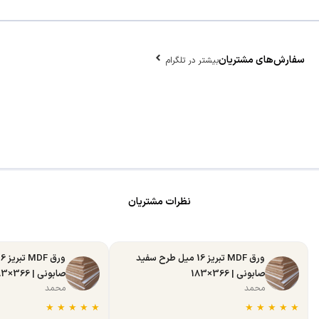
سفارش‌های مشتریان
بیشتر در تلگرام
نظرات مشتریان
ورق MDF تبریز 16 میل طرح سفید
صابونی | 366×183
صابونی | 366×183
محمد
محمد
★
★
★
★
★
★
★
★
★
★