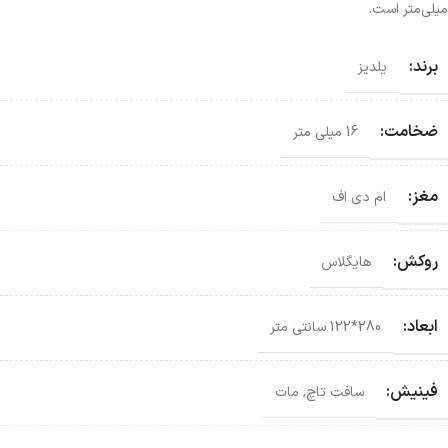
میلی‌متر است.
برند:
یلدیز
ضخامت:
16 میلی متر
مغز:
ام دی اف
روکش:
هایگلاس
ابعاد:
280*122 سانتی‌ متر
فینیش:
سافت تاچ
,
مات