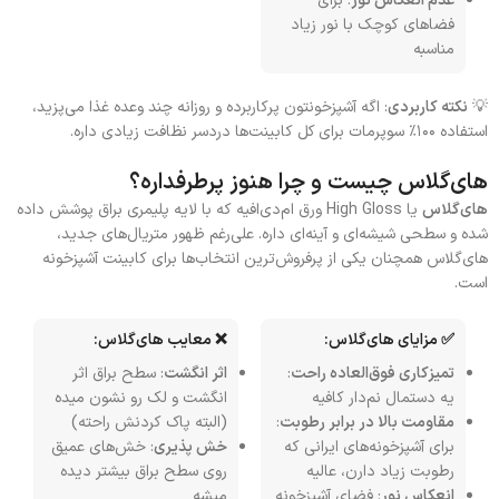
عدم انعکاس نور
: برای
فضاهای کوچک با نور زیاد
مناسبه
💡
نکته کاربردی
: اگه آشپزخونتون پرکاربرده و روزانه چند وعده غذا می‌پزید،
استفاده ۱۰۰٪ سوپرمات برای کل کابینت‌ها دردسر نظافت زیادی داره.
های‌گلاس چیست و چرا هنوز پرطرفداره؟
های‌گلاس
یا High Gloss ورق ام‌دی‌افیه که با لایه پلیمری براق پوشش داده
شده و سطحی شیشه‌ای و آینه‌ای داره. علی‌رغم ظهور متریال‌های جدید،
های‌گلاس همچنان یکی از پرفروش‌ترین انتخاب‌ها برای کابینت آشپزخونه
است.
✅ مزایای های‌گلاس:
❌ معایب های‌گلاس:
تمیزکاری فوق‌العاده راحت
:
اثر انگشت
: سطح براق اثر
یه دستمال نم‌دار کافیه
انگشت و لک رو نشون میده
مقاومت بالا در برابر رطوبت
:
(البته پاک کردنش راحته)
برای آشپزخونه‌های ایرانی که
خش پذیری
: خش‌های عمیق
رطوبت زیاد دارن، عالیه
روی سطح براق بیشتر دیده
انعکاس نور
: فضای آشپزخونه
میشه