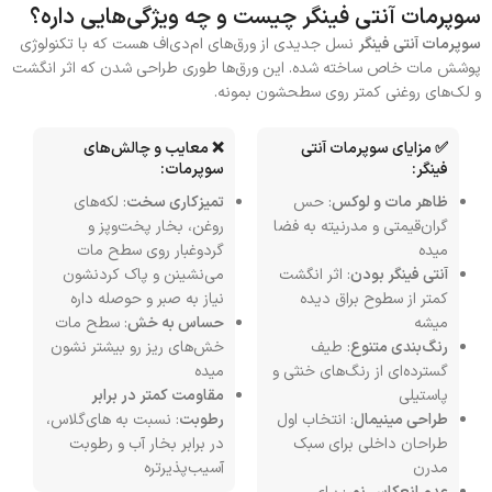
سوپرمات آنتی فینگر چیست و چه ویژگی‌هایی داره؟
سوپرمات آنتی فینگر
نسل جدیدی از ورق‌های ام‌دی‌اف هست که با تکنولوژی
پوشش مات خاص ساخته شده. این ورق‌ها طوری طراحی شدن که اثر انگشت
و لک‌های روغنی کمتر روی سطحشون بمونه.
✅ مزایای سوپرمات آنتی
❌ معایب و چالش‌های
فینگر:
سوپرمات:
ظاهر مات و لوکس
: حس
تمیزکاری سخت
: لکه‌های
گران‌قیمتی و مدرنیته به فضا
روغن، بخار پخت‌وپز و
میده
گردوغبار روی سطح مات
آنتی فینگر بودن
: اثر انگشت
می‌نشینن و پاک کردنشون
کمتر از سطوح براق دیده
نیاز به صبر و حوصله داره
میشه
حساس به خش
: سطح مات
رنگ‌بندی متنوع
: طیف
خش‌های ریز رو بیشتر نشون
گسترده‌ای از رنگ‌های خنثی و
میده
پاستیلی
مقاومت کمتر در برابر
طراحی مینیمال
: انتخاب اول
رطوبت
: نسبت به های‌گلاس،
طراحان داخلی برای سبک
در برابر بخار آب و رطوبت
مدرن
آسیب‌پذیرتره