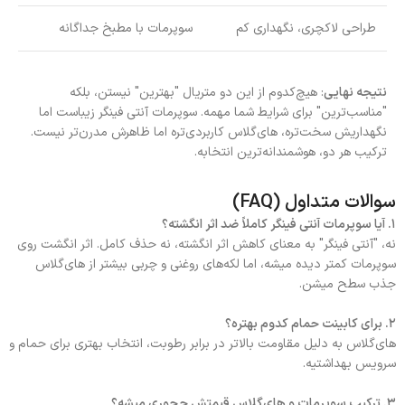
طراحی لاکچری، نگهداری کم
سوپرمات با مطبخ جداگانه
نتیجه نهایی
: هیچ‌کدوم از این دو متریال "بهترین" نیستن، بلکه
"مناسب‌ترین" برای شرایط شما مهمه. سوپرمات آنتی فینگر زیباست اما
نگهداریش سخت‌تره، های‌گلاس کاربردی‌تره اما ظاهرش مدرن‌تر نیست.
ترکیب هر دو، هوشمندانه‌ترین انتخابه.
سوالات متداول (FAQ)
۱. آیا سوپرمات آنتی فینگر کاملاً ضد اثر انگشته؟
نه، "آنتی فینگر" به معنای کاهش اثر انگشته، نه حذف کامل. اثر انگشت روی
سوپرمات کمتر دیده میشه، اما لکه‌های روغنی و چربی بیشتر از های‌گلاس
جذب سطح میشن.
۲. برای کابینت حمام کدوم بهتره؟
های‌گلاس به دلیل مقاومت بالاتر در برابر رطوبت، انتخاب بهتری برای حمام و
سرویس بهداشتیه.
۳. ترکیب سوپرمات و های‌گلاس قیمتش چجوری میشه؟