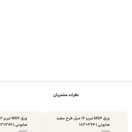
نظرات مشتریان
ورق MDF تبریز 16 میل طرح سفید
صابونی | 366×183
صابونی | 366×183
محمد
محمد