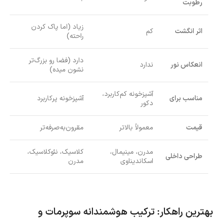
رطوبت
زیاد (اما پاک کردن
اثر انگشت
کم
راحته)
دارد (فضا رو بزرگ‌تر
انعکاس نور
ندارد
نشون میده)
آشپزخونه کم‌کاربرد،
مناسب برای
آشپزخونه پرکاربرد
دکور
قیمت
معمولاً بالاتر
مقرون‌به‌صرفه‌تر
مدرن، مینیمال،
کلاسیک، نئوکلاسیک،
طراحی داخلی
اسکاندیناوی
مدرن
بهترین راهکار: ترکیب هوشمندانه سوپرمات و