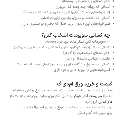
خانواده‌های پرجمعیت و پرمشغله
کسانی که روزانه چند وعده غذا می‌پزن
آشپزخونه‌های کوچک (های‌گلاس فضا رو بزرگ‌تر نشون میده)
کسانی که نظافت و تمیزی براشون اولویت اصلیه
آشپزخونه‌های اپن (بدون درب جدا) که بخار و بو بیشتری دارن
چه کسانی سوپرمات انتخاب کنن؟
✅
سوپرمات آنتی فینگر برای این افراد مناسبه:
کسانی که آشپزخونه کم‌کاربرد دارن (هفته‌ای چند بار آشپزی می‌کنن)
خانواده‌های کم‌جمعیت (۱-۲ نفر)
عاشقان طراحی مینیمال و مدرن
کسانی که مطبخ جداگانه دارن و پخت‌وپز اصلی اونجا انجام میشه
آشپزخونه‌هایی با تهویه عالی و هود قوی
قیمت و خرید ورق ام‌دی‌اف
قیمت ورق‌های ام‌دی‌اف بر اساس برند، ضخامت و نوع روکش متفاوته.
معمولاً
سوپرمات آنتی فینگر
به دلیل تکنولوژی تولید پیچیده‌تر، ۱۵-۳۰٪ از
های‌گلاس
گرون‌تره.
برای مشاهده قیمت روز و مقایسه انواع ورق‌های ام‌دی‌اف از جمله:
ورق سوپرمات آنتی فینگر