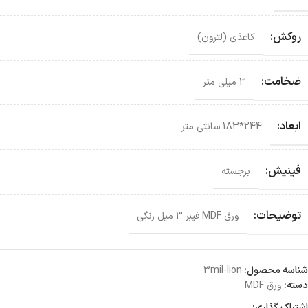
روکش:
کاغذی (لترون)
ضخامت:
3 میلی متر
ابعاد:
244*183 سانتی‌ متر
فینیش:
برجسته
توضیحات:
ورق MDF فیبر 3 میل رنگی
شناسه محصول:
3mil-lion
دسته:
ورق MDF
اشتراک گذاری: