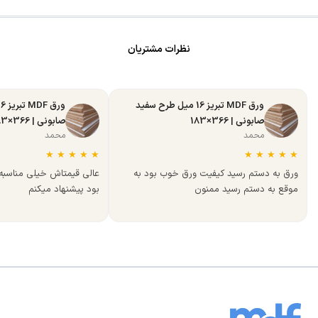
نظرات مشتریان
ورق MDF تبریز 16 میل طرح سفید
صابونی | 366×183
صابونی | 366×183
محمد
محمد
★
★
★
★
★
★
★
★
★
★
ورق به دستم رسید کیفیت ورق خوب بود به
عالی قیمتاش خیلی مناسب
موقع به دستم رسید ممنون
بود پیشنهاد میکنم