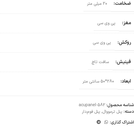
ضخامت:
20 میلی متر
مغز:
پی وی سی
روکش:
پی وی سی
فینیش:
سافت تاچ
ابعاد:
280*50 سانتی‌ متر
شناسه محصول:
acupanel-582
دسته:
پنل ترمووال
,
پنل فوم‌دار
اشتراک گذاری: