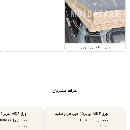
ورق MDF رنگی پاک چوب
نظرات مشتریان
ورق MDF تبریز 16 میل طرح سفید
صابونی | 366×183
صابونی | 366×183
محمد
محمد