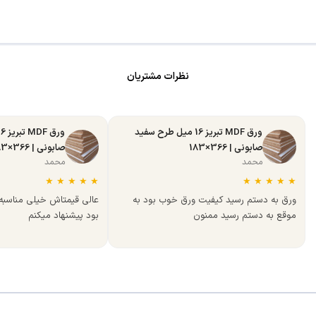
نظرات مشتریان
ورق MDF تبریز 16 میل طرح سفید
صابونی | 366×183
صابونی | 366×183
محمد
محمد
★
★
★
★
★
★
★
★
★
★
ورق به دستم رسید کیفیت ورق خوب بود به
عالی قیمتاش خیلی مناسب
موقع به دستم رسید ممنون
بود پیشنهاد میکنم