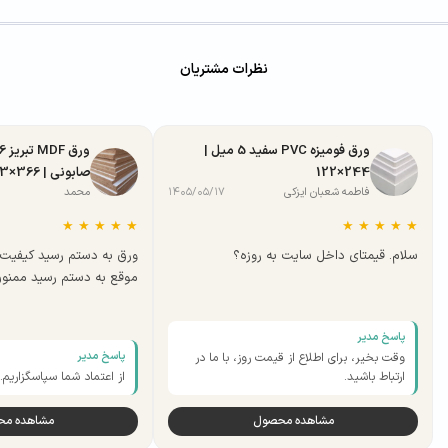
نظرات مشتریان
ورق فومیزه PVC سفید 5 میل |
244×122
صابونی | 366×183
فاطمه شعبان ایزکی
۱۴۰۵/۰۵/۱۷
محمد
★
★
★
★
★
★
★
★
★
★
سلام. قیمتای داخل سایت به روزه؟
ورق به دستم رسید کیفیت 
موقع به دستم رسید ممنو
پاسخ مدیر
پاسخ مدیر
وقت بخیر، برای اطلاع از قیمت روز، با ما در
ارتباط باشید.
از اعتماد شما سپاسگزاریم.
مشاهده محصول
مشاهده م