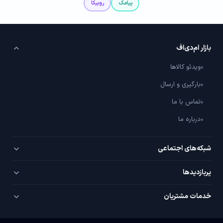
پیامک
روبیکا
بازار ام‌دی‌اف
ویدئو کالاها
بارگیری و ارسال
تماس با ما
درباره ما
شبکه‌های اجتماعی
تلگرام
پربازدید‌ها
اینستاگرام
PVC سفید
خدمات مشتریان
یوتیوب
PVC روکش‌دار
سوال / جواب با شما
واتساپ