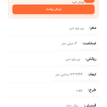
ارسال کنید
ارسال پیامک
مغز:
پی وی سی
ضخامت:
16 میلی متر
روکش:
پی وی سی
ابعاد:
244*122 سانتی‌ متر
طرح:
چوب
فینیش:
براق
,
مات