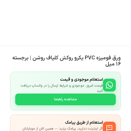
ورق فومیزه PVC یکرو روکش کلیاف روشن | برجسته
۱۶ میل
استعلام موجودی و قیمت
قیمت امروز، موجودی و شرایط ارسال را در واتساپ دریافت
کنید
مشاهده راهنما
استعلام از طریق پیامک
اگر اینترنت ندارید، پیامک بزنید — همین الان از موبایلتان