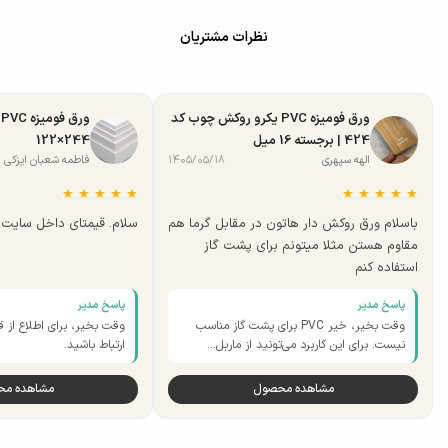
نظرات مشتریان
ورق فومیزه PVC یکرو روکش چوب کد
424 | برجسته 16 میل
244×122
الهه سپهری
۱۴۰۵/۰۵/۱۸
فاطمه شعبان ایزکی
★
★
★
★
★
★
★
★
★
★
باسلام ورق روکش دار هاتون در مقابل گرما هم
سلام. قیمتای داخل سایت ب
مقاوم هستن مثلا میتونم برای پشت گاز
استفاده کنم
پاسخ مدیر
پاسخ مدیر
وقت بخیر، خیر PVC برای پشت گاز مناسب
وقت بخیر، برای اطلاع از ق
نیست. برای این کاربرد می‌تونید از ماربل…
ارتباط باشید.
مشاهده محصول
مشاهده م