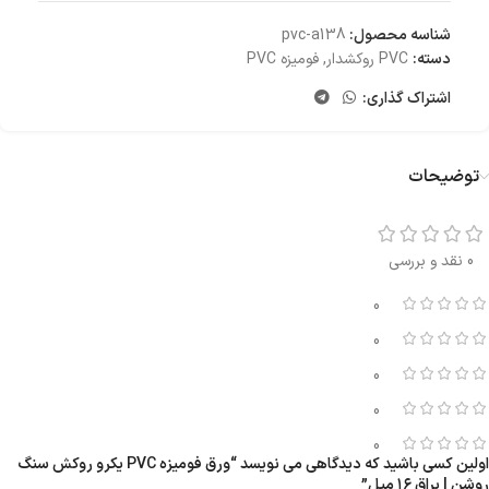
شناسه محصول:
pvc-a138
دسته:
PVC روکشدار
,
فومیزه PVC
اشتراک گذاری:
توضیحات
0 نقد و بررسی
0
0
0
0
0
اولین کسی باشید که دیدگاهی می نویسد “ورق فومیزه PVC یکرو روکش سنگ
روشن | براق ۱۶ میل”