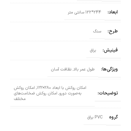
ابعاد:
244*122 سانتی‌ متر
طرح:
سنگ
فینیش:
براق
ویژگی‌ها:
طول عمر بالا
,
نظافت آسان
امکان روکش با ابعاد ۲۸۰×۱۲۲
,
امکان روکش‌
توضیحات:
به‌صورت دورو
,
امکان روکش ضخامت‌های
مختلف
گروه
PVC براق