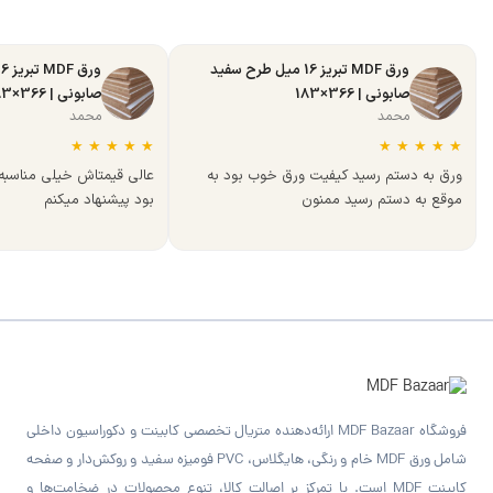
ورق MDF تبریز 16 میل طرح سفید
صابونی | 366×183
صابونی | 366×183
محمد
محمد
★
★
★
★
★
★
★
★
★
★
ورق به دستم رسید کیفیت ورق خوب بود به
عالی قیمتاش خیلی مناسب
موقع به دستم رسید ممنون
بود پیشنهاد میکنم
فروشگاه MDF Bazaar ارائه‌دهنده متریال تخصصی کابینت و دکوراسیون داخلی
شامل ورق MDF خام و رنگی، هایگلاس، PVC فومیزه سفید و روکش‌دار و صفحه
کابینت MDF است. با تمرکز بر اصالت کالا، تنوع محصولات در ضخامت‌ها و