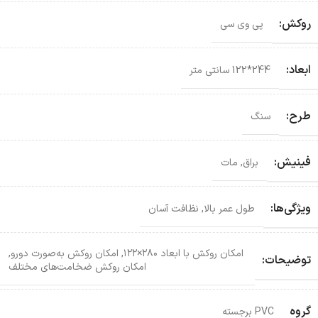
روکش:
پی وی سی
ابعاد:
244*122 سانتی‌ متر
طرح:
سنگ
فینیش:
براق
,
مات
ویژگی‌ها:
طول عمر بالا
,
نظافت آسان
امکان روکش با ابعاد ۲۸۰×۱۲۲
,
امکان روکش‌ به‌صورت دورو
,
توضیحات:
امکان روکش ضخامت‌های مختلف
گروه
PVC برجسته