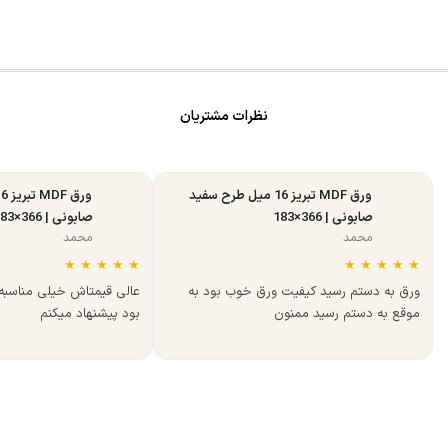
نظرات مشتریان
ورق MDF تبریز 16 میل طرح سفید
صابونی | 366×183
صابونی | 366×183
محمد
محمد
★
★
★
★
★
★
★
★
★
★
ورق به دستم رسید کیفیت ورق خوب بود به
عالی قیمتاش خیلی مناسب
موقع به دستم رسید ممنون
بود پیشنهاد میکنم