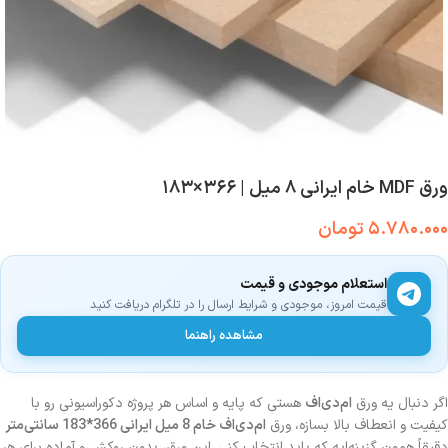
ورق MDF خام ایرانی ۸ میل | ۳۶۶×۱۸۳
۵.۷۸۰.۰۰۰
تومان
استعلام موجودی و قیمت
قیمت امروز، موجودی و شرایط ارسال را در تلگرام دریافت کنید
مشاهده راهنما
اگر دنبال یه ورق
ام‌دی‌اف
هستی که پایه و اساس هر پروژه دکوراسیونی رو با
کیفیت و انعطاف بالا بسازه، ورق
ام‌دی‌اف خام 8 میل ایرانی 366*183 سانتی‌متر
دقیقاً همون گزینه‌ایه که باید انتخاب کنی. این ورق، بدون روکش و آماده برای هر