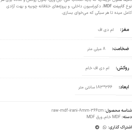
نوع
کابینت MDF
، دکوراسیون داخلی، و پروژه‌های خلاقانه چوبیه و بهت آزادی
کامل میده تا هر سبکی که می‌خوای بسازی.
مغز:
ام دی اف
ضخامت:
8 میلی متر
روکش:
ام دی اف خام
ابعاد:
366*183 سانتی‌ متر
شناسه محصول:
raw-mdf-irani-8mm-366cm
دسته:
MDF خام
,
ورق MDF
اشتراک گذاری: