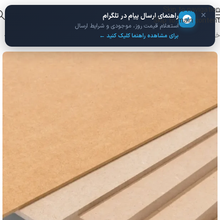
Skip to navigation
×
راهنمای ارسال پیام در تلگرام
Skip to main content
استعلام قیمت روز، موجودی و شرایط ارسال
خانه
/
ورق MDF
/
MDF خام
برای مشاهده راهنما کلیک کنید ←