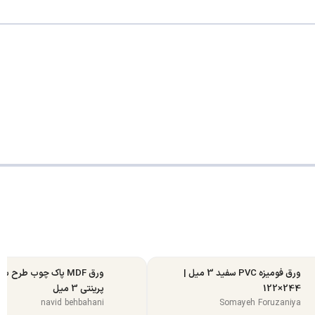
ورق فومیزه PVC سفید 3 میل |
ورق MDF پاک چوب طرح س
244×122
پرینتی 3 میل
navid behbahani
Somayeh Foruzaniya