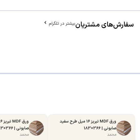
سفارش‌های مشتریان
بیشتر در تلگرام
ورق MDF تبریز 16 میل طرح سفید
صابونی | 366×183
صابونی | 366×183
محمد
محمد