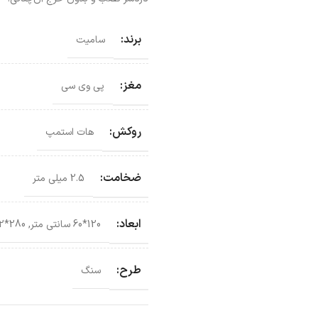
برند:
سامیت
مغز:
پی وی سی
روکش:
هات استمپ
ضخامت:
2.5 میلی متر
ابعاد:
120*60 سانتی‌ متر
,
280*122 سانتی‌ متر
طرح:
سنگ