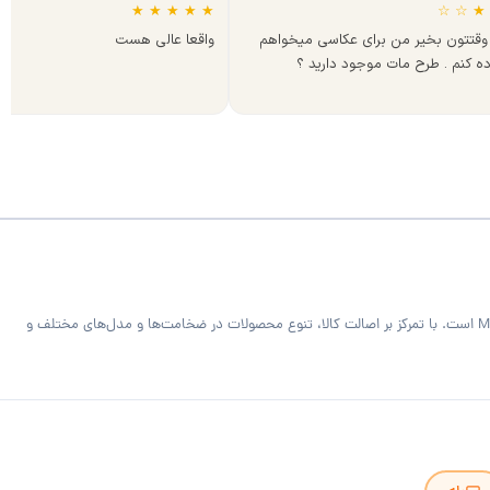
★
★
★
★
★
☆
☆
★
وقتتون بخیر من برای عکاسی میخواهم
واقعا عالی هست
ده کنم . طرح مات موجود دارید ؟
فروشگاه MDF Bazaar ارائه‌دهنده متریال تخصصی کابینت و دکوراسیون داخلی شامل ورق MDF خام و رنگی، هایگلاس، PVC فومیزه سفید و روکش‌دار و صفحه کابینت MDF است. با تمرکز بر اصالت کالا، تنوع محصولات در ضخامت‌ها و مدل‌های مختلف و