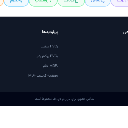
 ویزیت
تماس
موبایل
واتساپ
تلگرام
عی
پربازدید‌ها
PVC سفید
PVC روکش‌دار
MDF خام
صفحه کابینت MDF
تمامی حقوق برای بازار ام دی اف محفوظ است.