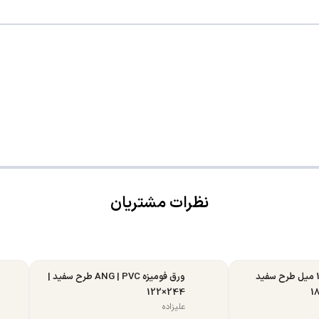
نظرات مشتریان
ورق MDF تبریز 16 میل طرح سفید
ورق فومیزه ANG | PVC طرح سفید |
244×122
علیزاده