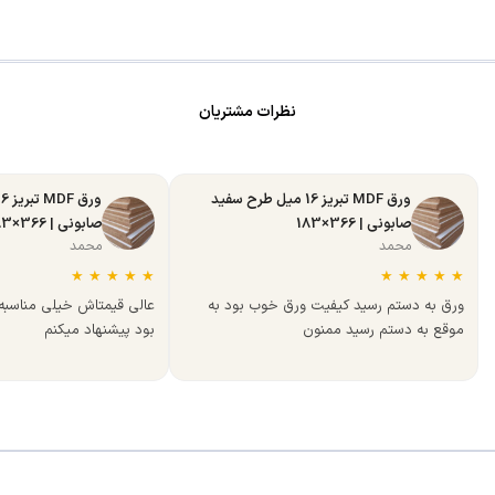
نظرات مشتریان
ورق MDF تبریز 16 میل طرح سفید
صابونی | 366×183
صابونی | 366×183
محمد
محمد
★
★
★
★
★
★
★
★
★
★
ورق به دستم رسید کیفیت ورق خوب بود به
عالی قیمتاش خیلی مناسب
موقع به دستم رسید ممنون
بود پیشنهاد میکنم