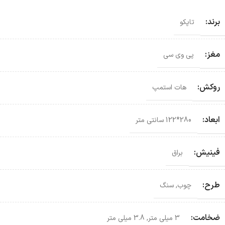
برند:
تاپکو
مغز:
پی وی سی
روکش:
هات استمپ
ابعاد:
280*122 سانتی‌ متر
فینیش:
براق
طرح:
چوب
,
سنگ
ضخامت:
3 میلی متر
,
3.8 میلی متر