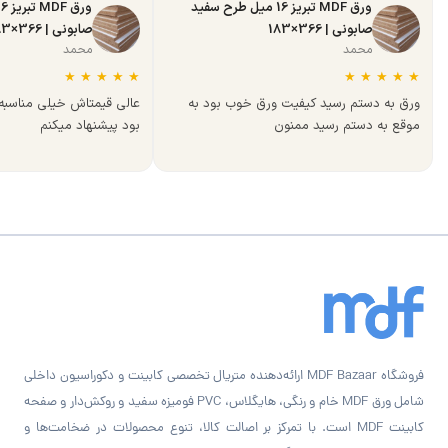
ورق MDF تبریز 16 میل طرح سفید
صابونی | 366×183
صابونی | 366×183
محمد
محمد
★
★
★
★
★
★
★
★
★
★
ورق به دستم رسید کیفیت ورق خوب بود به
عالی قیمتاش خیلی مناسب
موقع به دستم رسید ممنون
بود پیشنهاد میکنم
فروشگاه MDF Bazaar ارائه‌دهنده متریال تخصصی کابینت و دکوراسیون داخلی
شامل ورق MDF خام و رنگی، هایگلاس، PVC فومیزه سفید و روکش‌دار و صفحه
کابینت MDF است. با تمرکز بر اصالت کالا، تنوع محصولات در ضخامت‌ها و