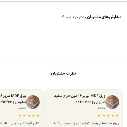
سفارش‌های مشتریان
بیشتر در تلگرام
نظرات مشتریان
ورق MDF تبریز 16 میل طرح سفید
صابونی | 366×183
صابونی | 366×183
محمد
محمد
★
★
★
★
★
★
★
★
★
★
ورق به دستم رسید کیفیت ورق خوب بود به
عالی قیمتاش خیلی مناسب