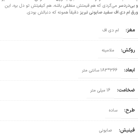
و بی‌دردسر
می‌گردی که هم قیمتش منطقی باشه، هم کیفیتش تو دل بره، این
ورق ام دی اف سفید صابونی تبریز
دقیقاً همونه که دنبالش بودی.
مغز:
ام دی اف
روکش:
ملامینه
ابعاد:
366*183 سانتی‌ متر
ضخامت:
16 میلی متر
طرح:
ساده
فینیش:
صابونی