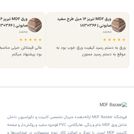
ورق MDF تبریز 16 میل طرح سفید
صابونی | 366×183
صابونی | 366×183
محمد
محمد
★
★
★
★
★
★
★
★
★
★
ورق به دستم رسید کیفیت ورق خوب بود به
عالی قیمتاش خیلی مناسب
موقع به دستم رسید ممنون
بود پیشنهاد میکنم
فروشگاه MDF Bazaar ارائه‌دهنده متریال تخصصی کابینت و دکوراسیون داخلی
شامل ورق MDF خام و رنگی، هایگلاس، PVC فومیزه سفید و روکش‌دار و صفحه
کابینت MDF است. با تمرکز بر اصالت کالا، تنوع محصولات در ضخامت‌ها و