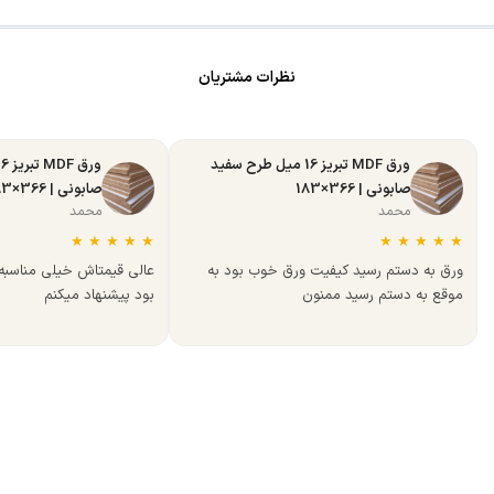
نظرات مشتریان
ورق MDF تبریز 16 میل طرح سفید
صابونی | 366×183
صابونی | 366×183
محمد
محمد
★
★
★
★
★
★
★
★
★
★
ورق به دستم رسید کیفیت ورق خوب بود به
عالی قیمتاش خیلی مناسب
موقع به دستم رسید ممنون
بود پیشنهاد میکنم
فروشگاه MDF Bazaar ارائه‌دهنده متریال تخصصی کابینت و دکوراسیون داخلی