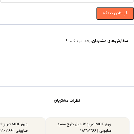
سفارش‌های مشتریان
بیشتر در تلگرام
نظرات مشتریان
ورق MDF تبریز 16 میل طرح سفید
صابونی | 366×183
صابونی | 366×183